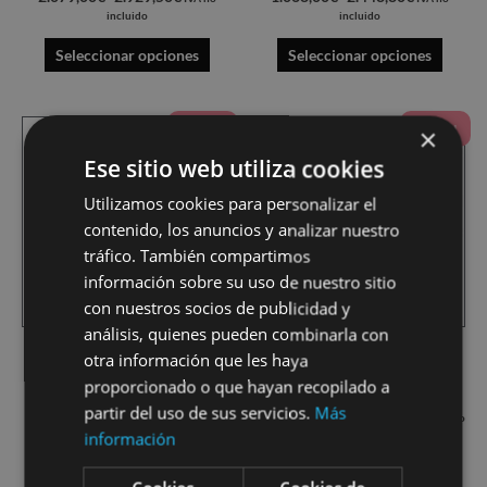
la
la
incluido
incluido
página
página
Seleccionar opciones
Seleccionar opciones
de
de
producto
produ
Rango
Rango
Este
Este
¡Oferta!
¡Oferta!
×
de
de
producto
produ
precios:
precios:
Ese sitio web utiliza cookies
desde
desde
tiene
tiene
349,60€
833,00€
Utilizamos cookies para personalizar el
múltiples
múltip
hasta
hasta
contenido, los anuncios y analizar nuestro
540,80€
5.337,50€
variantes.
varian
tráfico. También compartimos
Las
Las
información sobre su uso de nuestro sitio
opciones
opcio
con nuestros socios de publicidad y
se
se
análisis, quienes pueden combinarla con
pueden
puede
Planchas grill lisas
Freidoras Evolution “EVO”
otra información que les haya
elegir
elegir
TECNOSISTEMA
proporcionado o que hayan recopilado a
en
en
partir del uso de sus servicios.
Más
349,60
€
540,80
€
833,00
€
5.337,50
€
-
-
IVA no incluido
IVA no incluido
la
la
información
página
página
Seleccionar opciones
Seleccionar opciones
de
de