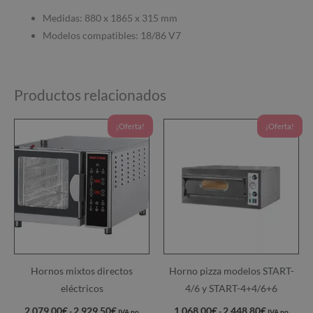
Medidas: 880 x 1865 x 315 mm
Modelos compatibles: 18/86 V7
Productos relacionados
Rango
Rango
Este
Este
¡Oferta!
¡Oferta!
de
de
producto
produ
precios:
precios:
desde
desde
tiene
tiene
2.079,00€
1.068,00€
múltiples
múltip
hasta
hasta
2.929,50€
2.448,80€
variantes.
varian
Las
Las
opciones
opcio
se
se
pueden
puede
Hornos mixtos directos
Horno pizza modelos START-
elegir
elegir
eléctricos
4/6 y START-4+4/6+6
en
en
2.079,00
€
2.929,50
€
1.068,00
€
2.448,80
€
-
-
IVA no
IVA no