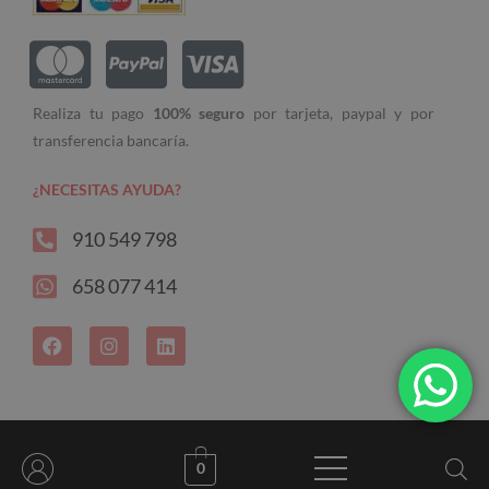
Realiza tu pago
100% seguro
por tarjeta, paypal y por
transferencia bancaría.
¿NECESITAS AYUDA?
910 549 798
658 077 414
F
I
L
a
n
i
c
s
n
e
t
k
b
a
e
o
g
d
o
r
i
0
k
a
n