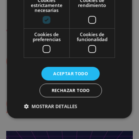
Cookies
Cookies de
estrictamente
rendimiento
producto
produ
necesarias
¿Necesitas ayuda?
Cookies de
Cookies de
preferencias
funcionalidad
91 054 97 98
ACEPTAR TODO
RECHAZAR TODO
658 077 414
MOSTRAR DETALLES