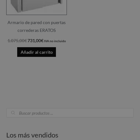
Armario de pared con puertas
correderas ERATOS
1.075,00
€
731,00
€
IVA no incluido
Añadir al carrito
B
P
P
ú
s
r
r
q
u
e
e
e
Los más vendidos
d
a
c
c