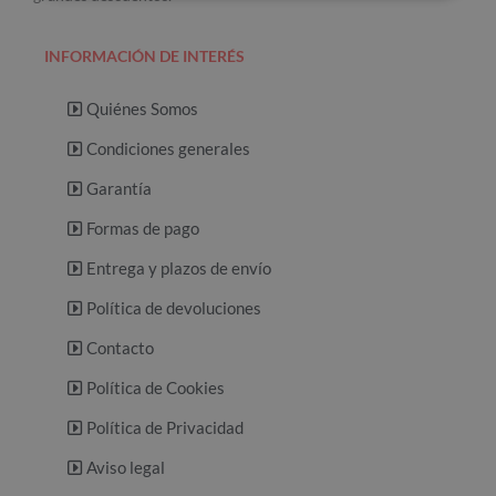
,
8
5
INFORMACIÓN DE INTERÉS
€
h
Quiénes Somos
a
s
Condiciones generales
t
a
Garantía
1
Formas de pago
.
2
Entrega y plazos de envío
9
2
Política de devoluciones
,
4
Contacto
4
€
Política de Cookies
Política de Privacidad
Aviso legal