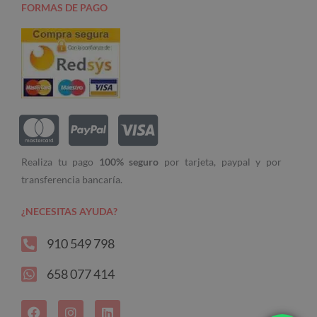
FORMAS DE PAGO
Realiza tu pago
100% seguro
por tarjeta, paypal y por
transferencia bancaría.
¿NECESITAS AYUDA?
910 549 798
658 077 414
F
I
L