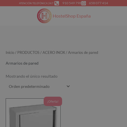
Ir
910 549 798
658 077 414
ATENCIÓN TELEFÓNICA 24/7
al
HostelShop España
contenido
Inicio
/
PRODUCTOS
/
ACERO INOX
/ Armarios de pared
Armarios de pared
Mostrando el único resultado
El
El
¡Oferta!
precio
precio
original
actual
era:
es:
1.075,00€.
731,00€.