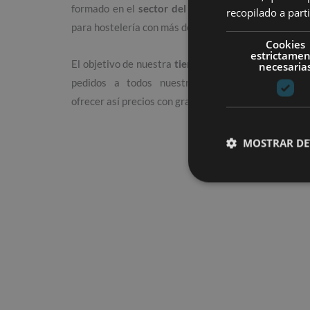
formado en el
sector del equipamiento industrial
recopilado a parti
para hostelería con más de 15 años de experiencia.
Cookies
estrictame
El objetivo de nuestra
tienda online
es facilitar los
necesaria
pedidos a todos nuestros clientes. Y también
ofrecer así precios con grandes descuentos.
MOSTRAR DE