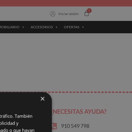
Iniciar sesión
OBILIARIO
ACCESORIOS
OFERTAS
×
AGO
¿NECESITAS AYUDA?
 tráfico. También
licidad y
910 549 798
onado o que hayan