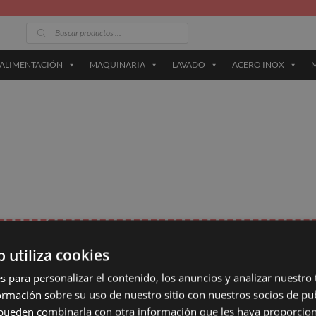
Búsqueda
de
productos
ALIMENTACIÓN
MAQUINARIA
LAVADO
ACERO INOX
M
b utiliza cookies
FORMAS DE P
INFORMACIÓN DE INTERÉS
s para personalizar el contenido, los anuncios y analizar nuestro
mación sobre su uso de nuestro sitio con nuestros socios de pub
Quiénes Somos
s pueden combinarla con otra información que les haya proporci