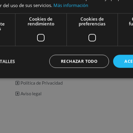
r del uso de sus servicios.
Más información
Condiciones generales
Cookies de
Cookies de
Garantía
nte
rendimiento
preferencias
f
s
Formas de pago
Entrega y plazos de envío
Realiza tu pago
100
Política de devoluciones
paypal y por transfer
TALLES
RECHAZAR TODO
ACE
Contacto
Política de Cookies
Política de Privacidad
Aviso legal